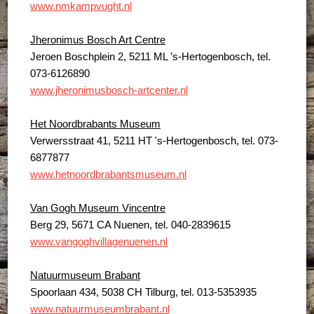
www.nmkampvught.nl
Jheronimus Bosch Art Centre
Jeroen Boschplein 2, 5211 ML ’s-Hertogenbosch, tel.
073-6126890
www.jheronimusbosch-artcenter.nl
Het Noordbrabants Museum
Verwersstraat 41, 5211 HT 's-Hertogenbosch, tel. 073-
6877877
www.hetnoordbrabantsmuseum.nl
Van Gogh Museum Vincentre
Berg 29, 5671 CA Nuenen, tel. 040-2839615
www.vangoghvillagenuenen.nl
Natuurmuseum Brabant
Spoorlaan 434, 5038 CH Tilburg, tel. 013-5353935
www.natuurmuseumbrabant.nl