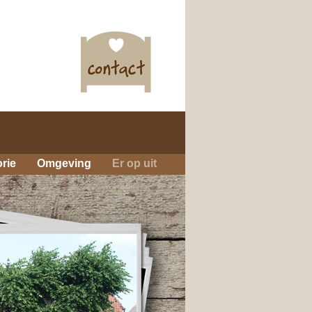
orie
Omgeving
Er op uit