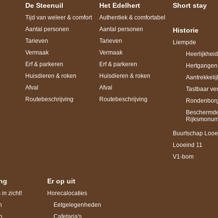
De Steenuil
Het Edelhert
Short stay
Tijd van weleer & comfort
Authentiek & comfortabel
Aantal personen
Aantal personen
Historie
Tarieven
Tarieven
Liempde
Vermaak
Vermaak
Heerlijkhei
Erf & parkeren
Erf & parkeren
Hertgangen
Huisdieren & roken
Huisdieren & roken
Aantrekkeli
Afval
Afval
Tastbaar ve
Routebeschrijving
Routebeschrijving
Rondenbor
Beschermde
Rijksmonu
Buurtschap Looe
Looeind 11
V1-bom
ng
Er op uit
in zicht!
Horecalocaties
n
Eetgelegenheden
n
Cafetaria's