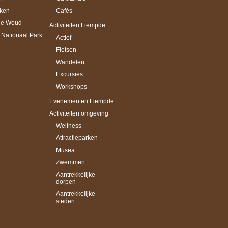
ken
Cafés
ne Woud
Activiteiten Liempde
Nationaal Park
Actief
Fietsen
Wandelen
Excursies
Workshops
Evenementen Liempde
Activiteiten omgeving
Wellness
Attractieparken
Musea
Zwemmen
Aantrekkelijke
dorpen
Aantrekkelijke
steden