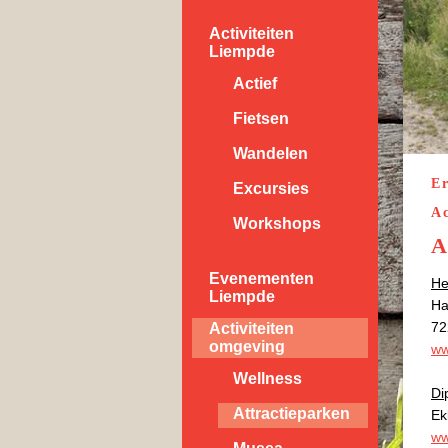
Activiteiten
Liempde
Actief
Fietsen
Wandelen
Er
Excursies
Ac
Workshops
A
Evenementen
He
Liempde
Ha
72
Activiteiten
omgeving
ww
Wellness
Di
Attractieparken
Ek
ww