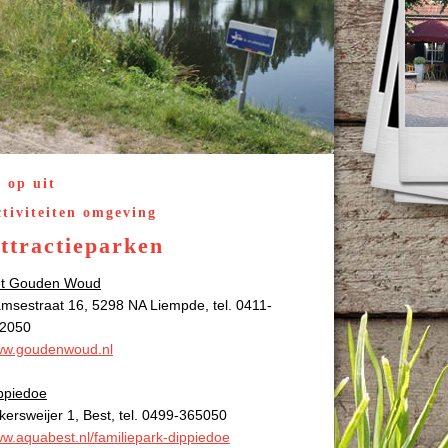
 op uit
tiviteiten omgeving
ttractieparken
t Gouden Woud
msestraat 16, 5298 NA Liempde, tel. 0411-
2050
w.goudenwoud.nl
ppiedoe
kersweijer 1, Best, tel. 0499-365050
w.aquabest.nl/familiepark-dippiedoe