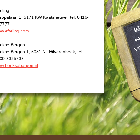
teling
ropalaan 1, 5171 KW Kaatsheuvel, tel. 0416-
7777
w.efteling.com
ekse Bergen
ekse Bergen 1, 5081 NJ Hilvarenbeek, tel.
00-2335732
w.beeksebergen.nl