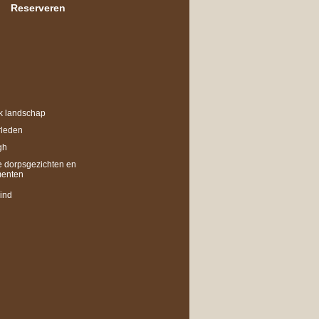
Reserveren
d
jk landschap
rleden
gh
 dorpsgezichten en
menten
ind