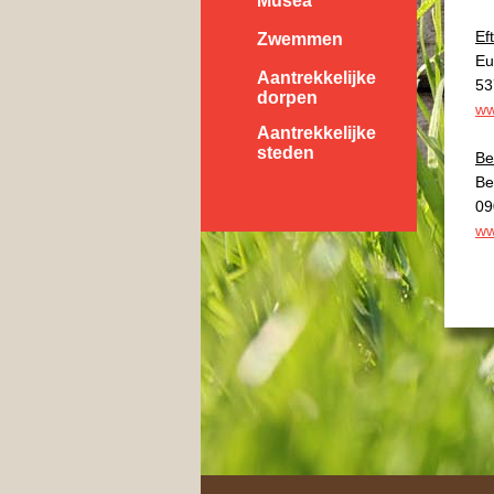
Musea
Ef
Zwemmen
Eu
Aantrekkelijke
53
dorpen
ww
Aantrekkelijke
steden
Be
Be
09
ww