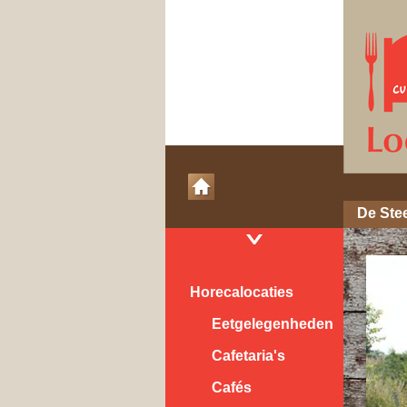
De Ste
Horecalocaties
Eetgelegenheden
Cafetaria's
Cafés