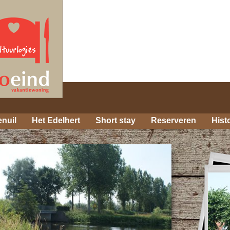
enuil
Het Edelhert
Short stay
Reserveren
Hist