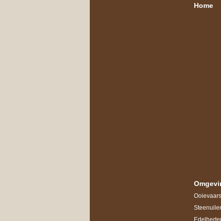
Home
Omgevi
Ooievaars 
Steenuile
Edelherte